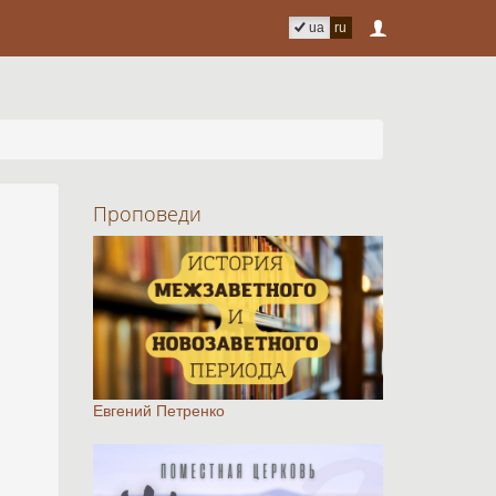
ua
ru
Проповеди
Евгений Петренко