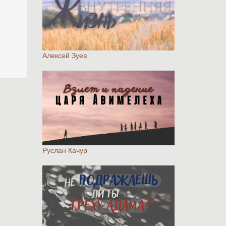
Алексей Зуев
Руслан Качур