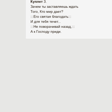
Куплет
3.
Зачем ты заставляешь ждать
Того, Кто мир дает?
:::Его святая благодать:::
И для тебя течет...
:::Не поворачивай назад,:::
А к Господу приди.