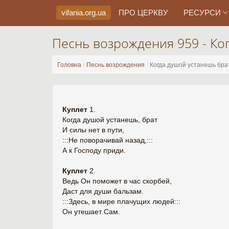
vifania.org
.ua
ПРО ЦЕРКВУ
РЕСУРСИ
Песнь возрождения 959 - Ко
Головна
Песнь возрождения
Когда душой устанешь бра
Куплет
1.
Когда душой устанешь, брат
И силы нет в пути,
:::Не поворачивай назад,:::
А к Господу приди.
Куплет
2.
Ведь Он поможет в час скорбей,
Даст для души бальзам.
:::Здесь, в мире плачущих людей:::
Он утешает Сам.