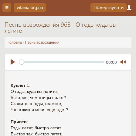
vifania.org
.ua
Пожертвувати
Песнь возрождения 963 - О годы куда вы
летите
Головна
Песнь возрождения
Seek
Current
00:00
time
Play
Toggl
Mute
Куплет
1.
О годы, куда вы летите,
Быстрее, чем птицы полет?
Скажите, о годы, скажите,
Что в жизни меня еще ждет?
Припев
:
Годы летят, быстро летят,
Быстро так, быстро летят.