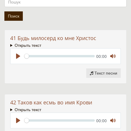
41 Будь милосерд ко мне Христос
Открыть текст
Seek
Current
00:00
time
Play
Toggle
Mute
Текст песни
42 Таков как есмь во имя Крови
Открыть текст
Seek
Current
00:00
time
Play
Toggle
Mute