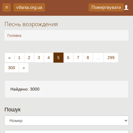
vifania.org
.ua
Пожертвувати
Песнь возрождения
Головна
«
1
2
3
4
5
6
7
8
...
299
300
»
Найдено: 3000
Пошук