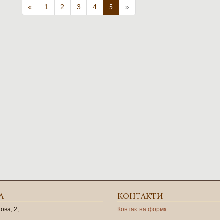
«
1
2
3
4
5
»
А
КОНТАКТИ
зова, 2,
Контактна форма