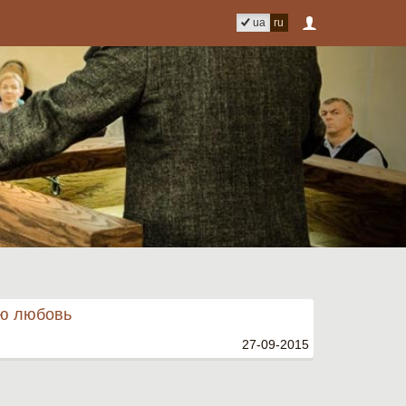
ua
ru
ю любовь
27-09-2015