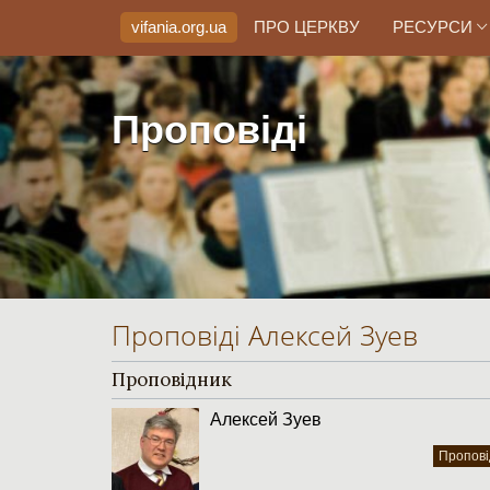
vifania.org
.ua
ПРО ЦЕРКВУ
РЕСУРСИ
Проповіді
Проповіді Алексей Зуев
Проповідник
Алексей Зуев
Пропові