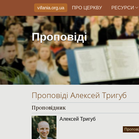
vifania.org
.ua
ПРО ЦЕРКВУ
РЕСУРСИ
Проповіді
Проповіді Алексей Тригуб
Проповідник
Алексей Тригуб
Пропові