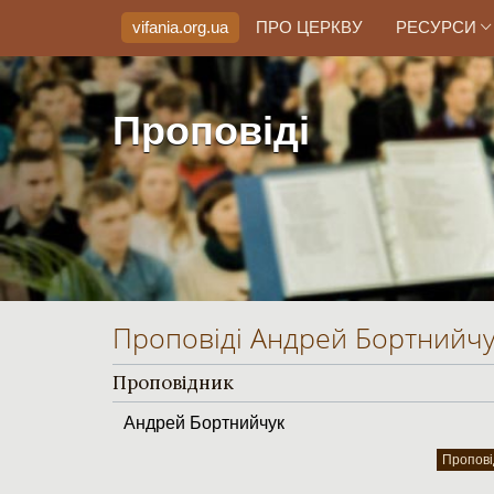
vifania.org
.ua
ПРО ЦЕРКВУ
РЕСУРСИ
Проповіді
Проповіді Андрей Бортнийчу
Проповідник
Андрей Бортнийчук
Пропові