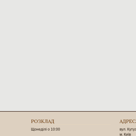
РОЗКЛАД
АДРЕС
Щонеділі о 10:00
вул. Куту
м. Київ