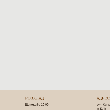
РОЗКЛАД
АДРЕС
Щонеділі о 10:00
вул. Куту
м. Київ