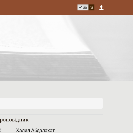
ua
ru
роповідник
Халил Абдалахат