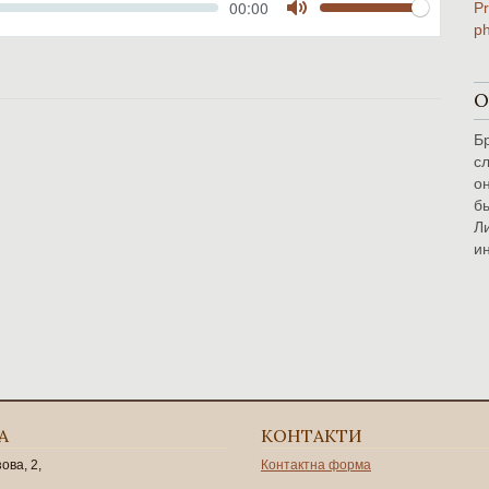
Volume
Current
00:00
time
Toggle
Mute
О
Б
сл
о
бы
Л
и
А
КОНТАКТИ
зова, 2,
Контактна форма