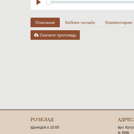
Seek
Play
Описание
Библия онлайн
Комментарии
Скачати проповідь
РОЗКЛАД
АДРЕС
Щонеділі о 10:00
вул. Куту
м. Київ