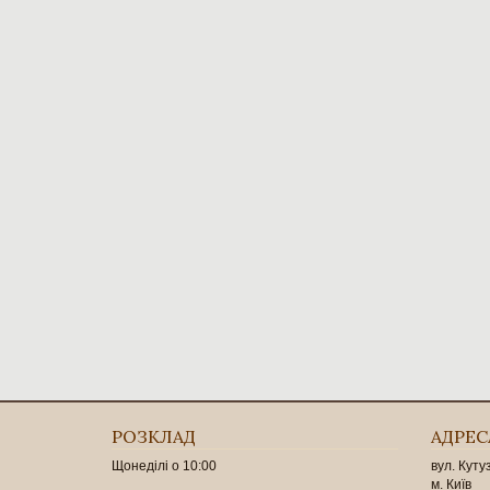
РОЗКЛАД
АДРЕС
Щонеділі о 10:00
вул. Куту
м. Київ