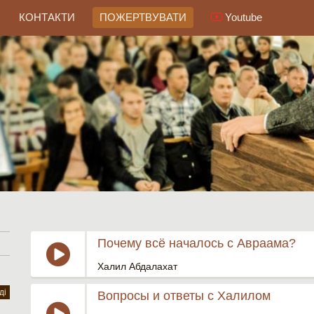
КОНТАКТИ
ПОЖЕРТВУВАТИ
Youtube
Почему всё началось с Авраама?
Халил Абдалахат
ді
Вопросы и ответы с Халилом