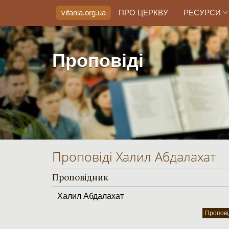
vifania.org
.ua
ПРО ЦЕРКВУ
РЕСУРСИ
Проповіді
Проповіді Халил Абдалахат
Проповідник
Халил Абдалахат
Пропові