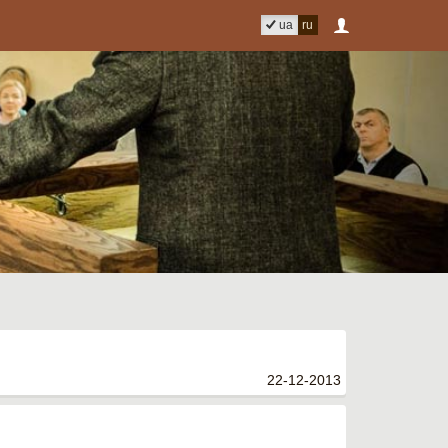
ua
ru
22-12-2013