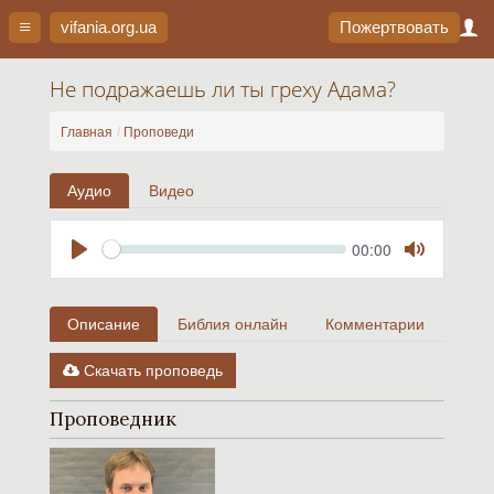
vifania.org
.ua
Пожертвовать
Не подражаешь ли ты греху Адама?
Главная
Проповеди
Аудио
Видео
Seek
Current
00:00
time
Play
Toggle
Mute
Описание
Библия онлайн
Комментарии
Скачать проповедь
Проповедник