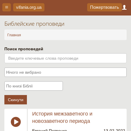
vifania.org
.ua
Пожертвовать
Библейские проповеди
Главная
Поиск проповедей
Скинути
История межзаветного и
новозаветного периода
Евгений Петренко
13-02-2022