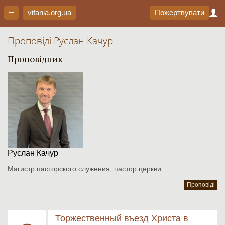
vifania.org
.ua
Пожертвувати
Проповіді Руслан Качур
Проповідник
Руслан Качур
Магистр пасторского служения, пастор церкви.
Проповіді
Торжественный въезд Христа в